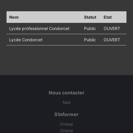
Nom
Statut
Etat
Lycée professionnel Condorcet
Public
OUVERT
Lycée Condorcet
Public
OUVERT
Nous contacter
Mail
S'informer
Onisep
Oriane