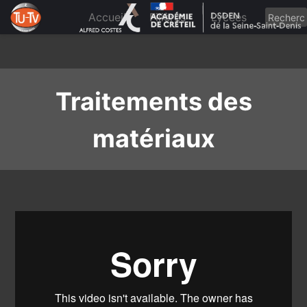
Skip
to
Accueil
Filières
Lycées
content
Traitements des
matériaux