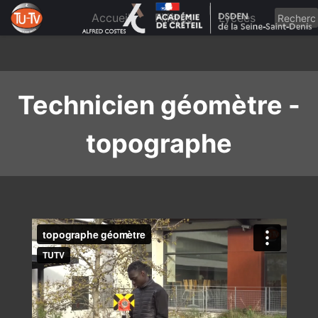
Skip
to
Accueil
Filières
Lycées
content
Technicien géomètre -
topographe