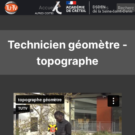
Skip
to
Accueil
Filières
Lycées
content
Technicien géomètre -
topographe