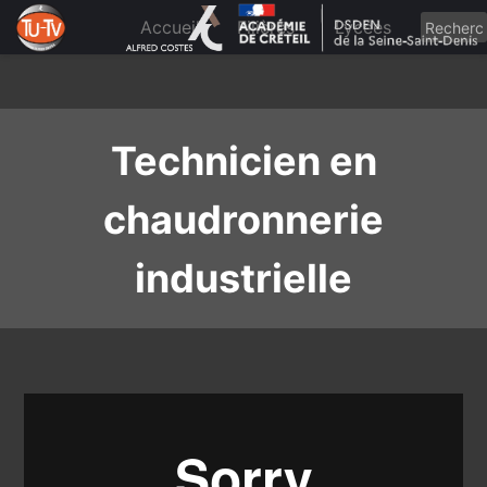
Skip
to
Accueil
Filières
Lycées
content
Technicien en
chaudronnerie
industrielle