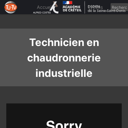
Skip
to
Accueil
Filières
Lycées
content
Technicien en
chaudronnerie
industrielle