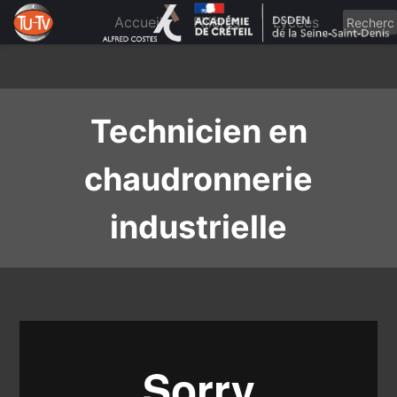
Skip
to
Accueil
Filières
Lycées
content
Technicien en
chaudronnerie
industrielle