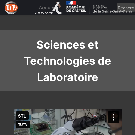
Skip
to
Accueil
Filières
Lycées
content
Sciences et
Technologies de
Laboratoire