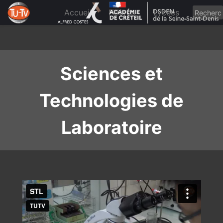
Skip
to
Accueil
Filières
Lycées
content
Sciences et
Technologies de
Laboratoire