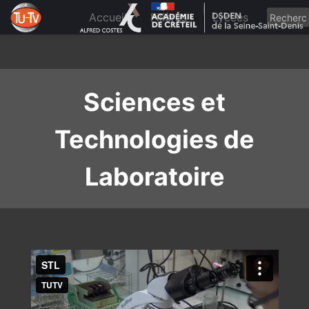
Skip
to
Accueil
Filières
Lycées
content
Sciences et
Technologies de
Laboratoire