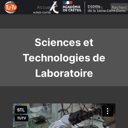
Skip
to
Accueil
Filières
Lycées
content
Sciences et
Technologies de
Laboratoire