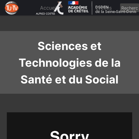
Skip
to
Accueil
Filières
Lycées
content
Sciences et
Technologies de la
Santé et du Social