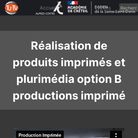
Skip
to
Accueil
Filières
Lycées
content
Réalisation de
produits imprimés et
plurimédia option B
productions imprimé