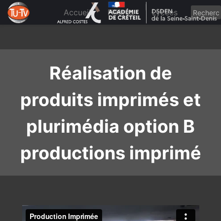
Skip
to
Accueil
Filières
Lycées
content
Réalisation de
produits imprimés et
plurimédia option B
productions imprimé