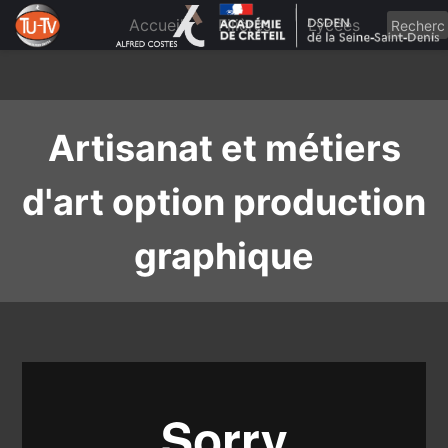
Skip
to
Accueil
Filières
Lycées
content
Artisanat et métiers
d'art option production
graphique