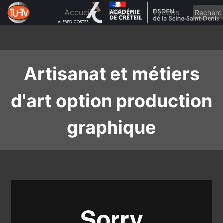
Skip
to
Accueil
Filières
Lycées
content
Artisanat et métiers
d'art option production
graphique