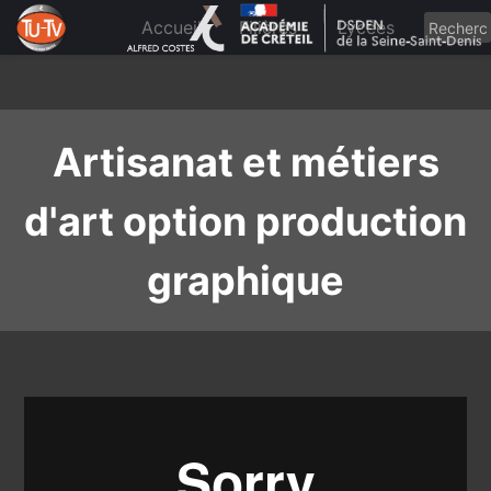
Skip
to
Accueil
Filières
Lycées
content
Artisanat et métiers
d'art option production
graphique