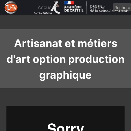
Skip
to
Accueil
Filières
Lycées
content
Artisanat et métiers
d'art option production
graphique