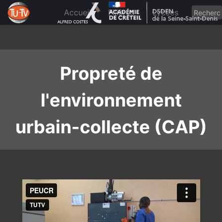
Skip
to
Accueil
Filières
Lycées
content
Propreté de
l'environnement
urbain-collecte (CAP)