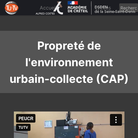
Skip
to
Accueil
Filières
Lycées
content
Propreté de
l'environnement
urbain-collecte (CAP)