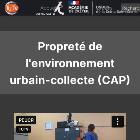
Skip
to
Accueil
Filières
Lycées
content
Propreté de
l'environnement
urbain-collecte (CAP)