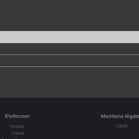
S'informer
Mentions légal
Onisep
ORGP
Oriane