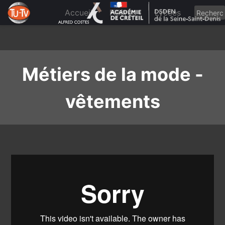
Skip
to
Accueil
Filières
Lycées
content
Métiers de la mode -
vêtements