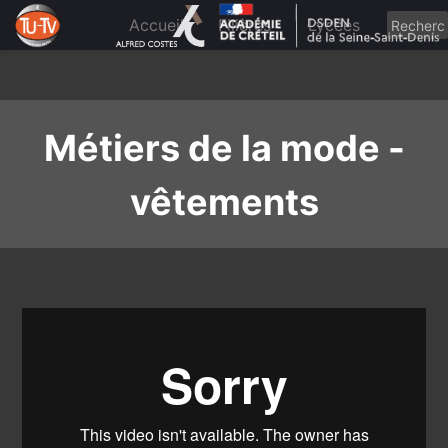
Skip
to
Accueil
Filières
Lycées
content
Métiers de la mode -
vêtements