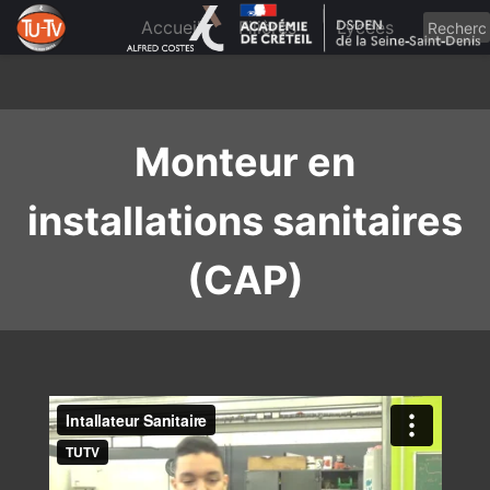
Skip
to
Accueil
Filières
Lycées
content
Monteur en
installations sanitaires
(CAP)