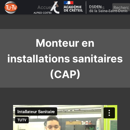
Skip
to
Accueil
Filières
Lycées
content
Monteur en
installations sanitaires
(CAP)