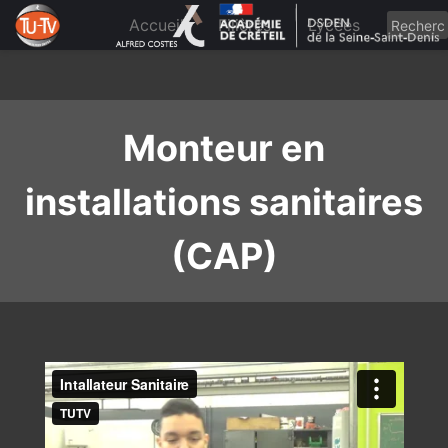
Skip
to
Accueil
Filières
Lycées
content
Monteur en
installations sanitaires
(CAP)