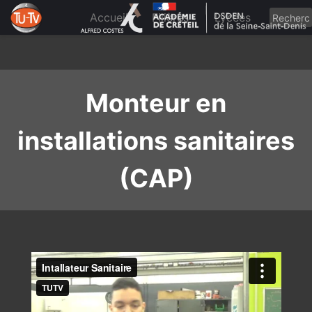
Skip
to
Accueil
Filières
Lycées
content
Monteur en
installations sanitaires
(CAP)