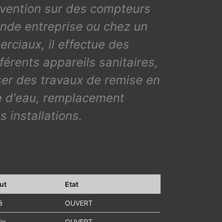
ervention sur des compteurs
ande entreprise ou chez un
rciaux, il effectue des
érents appareils sanitaires,
iser des travaux de remise en
te d'eau, remplacement
s installations.
ut
Etat
é
OUVERT
ic
OUVERT