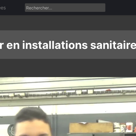
ées
 en installations sanitair