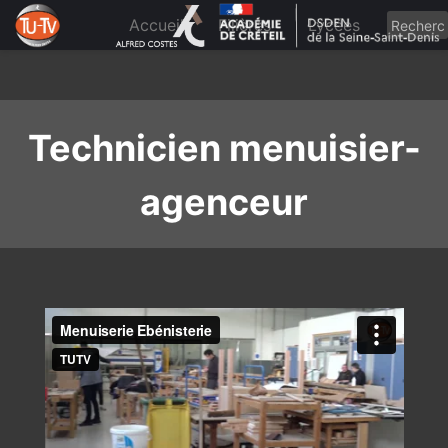
Skip
to
Accueil
Filières
Lycées
content
Technicien menuisier-
agenceur