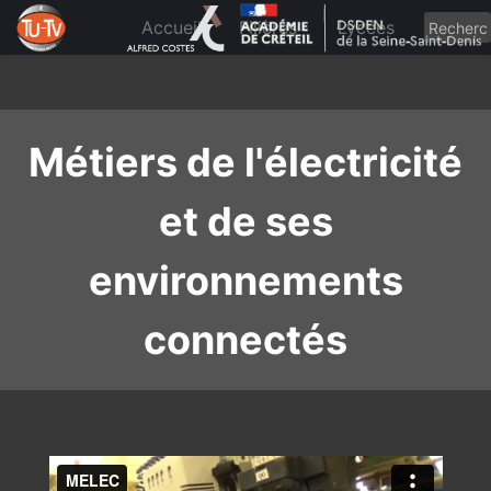
Skip
to
Accueil
Filières
Lycées
content
Métiers de l'électricité
et de ses
environnements
connectés