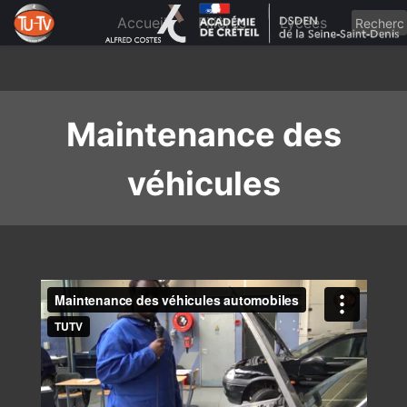
Skip
to
Accueil
Filières
Lycées
content
Maintenance des
véhicules