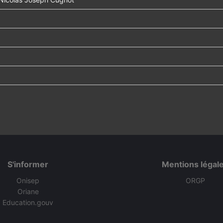
S'informer
Mentions légal
Onisep
ORGP
Oriane
Education.gouv