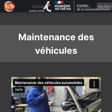
Skip
to
Accueil
Filières
Lycées
content
Maintenance des
véhicules