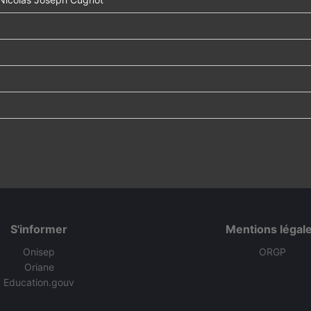
S'informer
Mentions légal
Onisep
ORGP
Oriane
Education.gouv