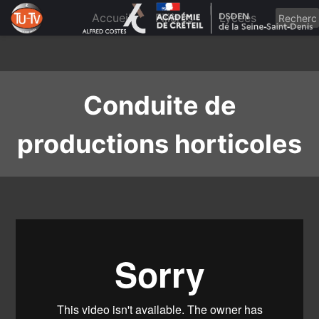
Skip
to
Accueil
Filières
Lycées
content
Conduite de
productions horticoles