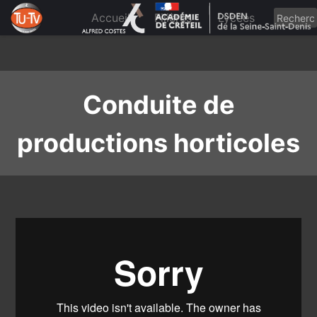
Skip
to
Accueil
Filières
Lycées
content
Conduite de
productions horticoles