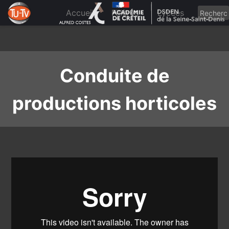
Skip
to
Accueil
Filières
Lycées
content
Conduite de
productions horticoles