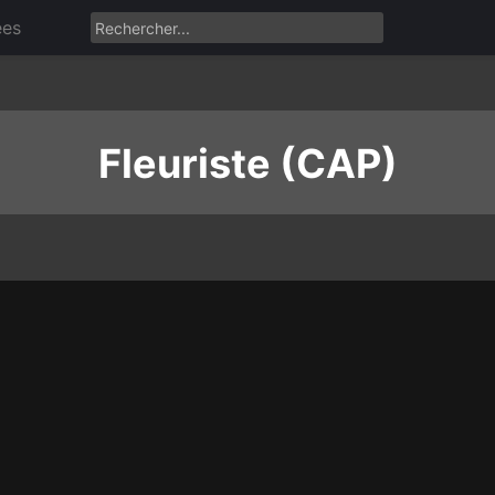
ées
Fleuriste (CAP)