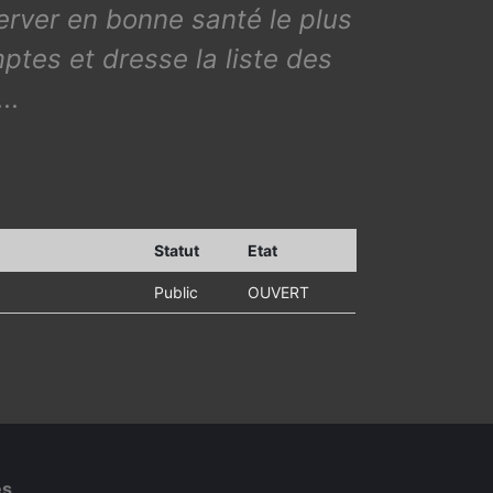
nserver en bonne santé le plus
mptes et dresse la liste des
..
Statut
Etat
Public
OUVERT
es