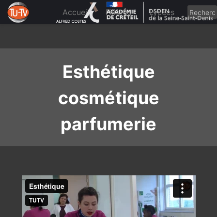
Skip
to
Accueil
Filières
Lycées
content
Esthétique
cosmétique
parfumerie