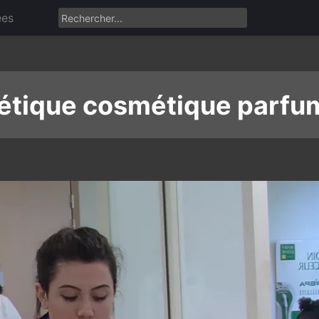
ées
étique cosmétique parfu