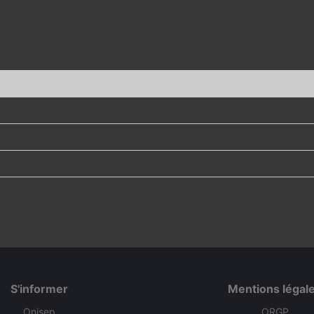
S'informer
Mentions légal
Onisep
ORGP