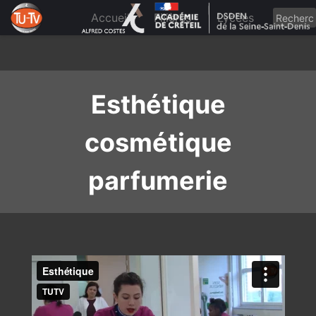
Skip
to
Accueil
Filières
Lycées
content
Esthétique
cosmétique
parfumerie