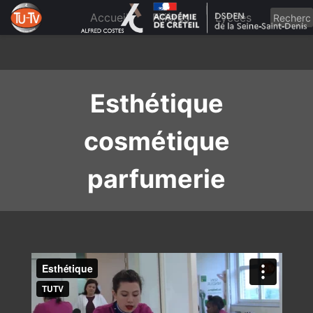
Skip
to
Accueil
Filières
Lycées
content
Esthétique
cosmétique
parfumerie