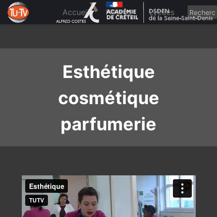
Skip
to
Accueil
Filières
Lycées
content
Esthétique
cosmétique
parfumerie