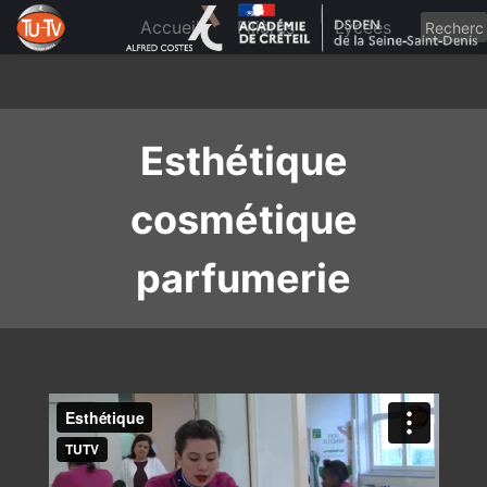
Skip
to
Accueil
Filières
Lycées
content
Esthétique
cosmétique
parfumerie