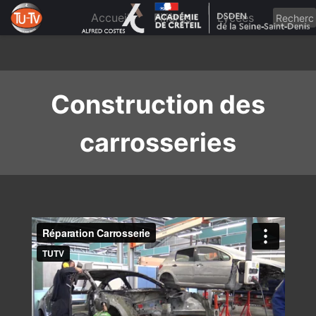
Skip
to
Accueil
Filières
Lycées
content
Construction des
carrosseries