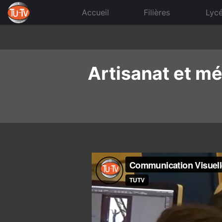
Skip
to
Accueil
Filières
Lyc
content
Artisanat et mé