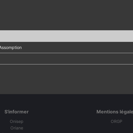
 Assomption
S'informer
Mentions légal
Onisep
ORGP
Oriane