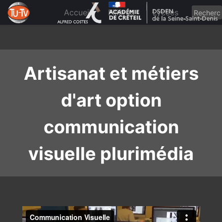
Skip
to
Accueil
Filières
Lycées
content
Artisanat et métiers
d'art option
communication
visuelle plurimédia