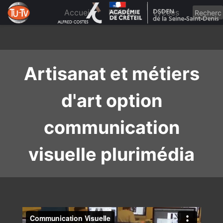
Skip
to
Accueil
Filières
Lycées
content
Artisanat et métiers
d'art option
communication
visuelle plurimédia