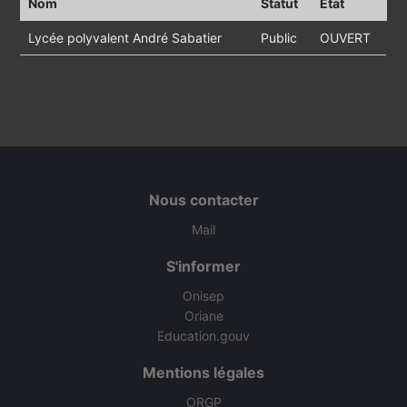
Nom
Statut
Etat
Lycée polyvalent André Sabatier
Public
OUVERT
Nous contacter
Mail
S'informer
Onisep
Oriane
Education.gouv
Mentions légales
ORGP