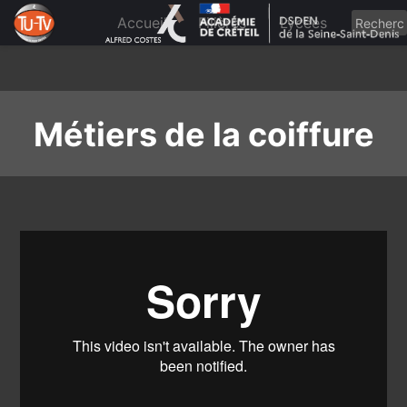
Skip
to
Accueil
Filières
Lycées
content
Métiers de la coiffure