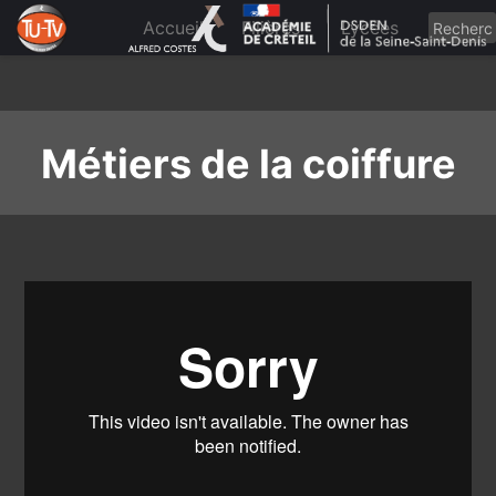
Skip
to
Accueil
Filières
Lycées
content
Métiers de la coiffure