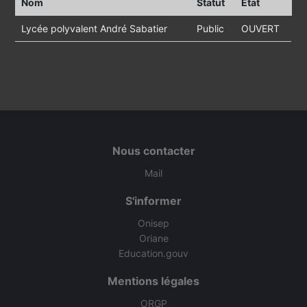
Nom
Statut
Etat
Lycée polyvalent André Sabatier
Public
OUVERT
Nous contacter
Mail
S'informer
Onisep
Oriane
Education.gouv
Mentions légales
ORGP